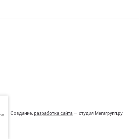
Создание,
разработка сайта
— студия Мегагрупп.ру.
ов