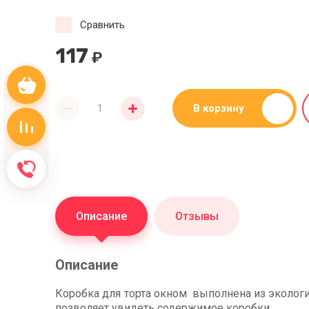
Сравнить
117
₽
Корзина пуста
В корзину
Сравнение пусто
Обратный звонок
Описание
Отзывы
Описание
Коробка для
торта окном выполнена из эколог
позволяет увидеть содержимое коробки.