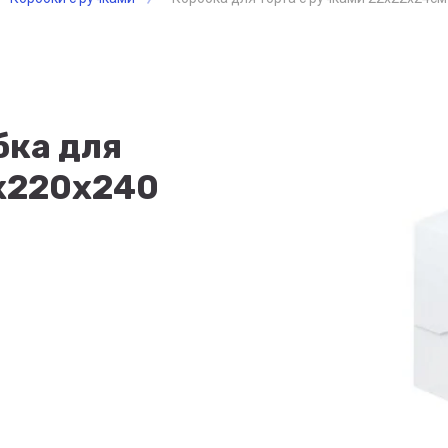
бка для
0х220х240