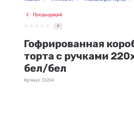
Предыдущий
0
Гофрированная коро
торта c ручками 22
бел/бел
Артикул:
55204